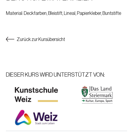
Material
: Deckfarben, Bleistift, Lineal, Papierkleber, Buntstifte
Geboren in Gleisdorf
Zurück zur Kursübersicht
Matura am Gymnasium Weiz
(Prof. Hannes Schwarz)
Studium an der Akademie der Bildenden Künste, Wien
(Meisterklasse für Malerei, Prof. Wolfgang Hollegha, Prof.
DIESER KURS WIRD UNTERSTÜTZT VON:
Edelbert Köb)
Unterricht an steirischen Höheren Schulen, zuletzt BG-BRG
Weiz
(Bildnerische Erziehung, Technisches Werken, Informatik)
Durchführung zahlreicher Kunstprojekte mit Jugendlichen im
schulischen und öffentlichen Bereich
(Musical-Bühnenbilder, Ausstellungen, Wettbewerbe,