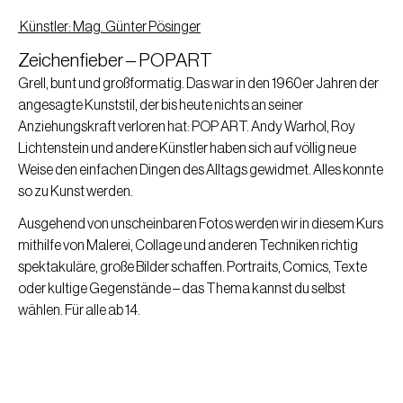
Künstler: Mag. Günter Pösinger
Zeichenfieber – POPART
Grell, bunt und großformatig. Das war in den 1960er Jahren der
angesagte Kunststil, der bis heute nichts an seiner
Anziehungskraft verloren hat: POP ART. Andy Warhol, Roy
Lichtenstein und andere Künstler haben sich auf völlig neue
Weise den einfachen Dingen des Alltags gewidmet. Alles konnte
so zu Kunst werden.
Ausgehend von unscheinbaren Fotos werden wir in diesem Kurs
mithilfe von Malerei, Collage und anderen Techniken richtig
spektakuläre, große Bilder schaffen. Portraits, Comics, Texte
oder kultige Gegenstände – das Thema kannst du selbst
wählen. Für alle ab 14.