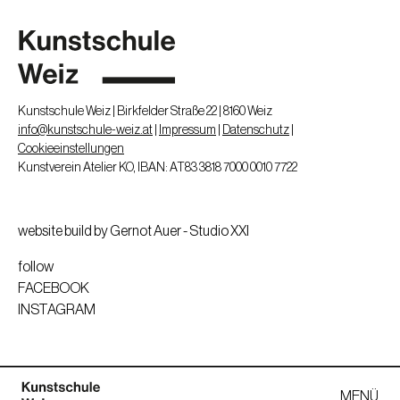
Plakataktionen, computergrafische Arbeiten, künstlerische
Gestaltung von 36 Maturabällen)
Gebrauchsgrafische Arbeiten für verschiedene Printmedien
und private Auftraggeber
(Karikaturen, Portrait-Karikaturen und Cartoons)
Kunstschule Weiz | Birkfelder Straße 22 | 8160 Weiz
info@kunstschule-weiz.at
|
Impressum
|
Datenschutz
|
Cookieeinstellungen
Kunstverein Atelier KO, IBAN: AT83 3818 7000 0010 7722
website build by Gernot Auer - Studio XXI
follow
FACEBOOK
INSTAGRAM
MENÜ