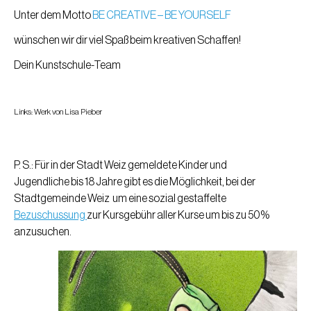
Unter dem Motto
BE CREATIVE – BE YOURSELF
wünschen wir dir viel Spaß beim kreativen Schaffen!
Dein Kunstschule-Team
Links: Werk von Lisa Pieber
P. S.: Für in der Stadt Weiz gemeldete Kinder und
Jugendliche bis 18 Jahre gibt es die Möglichkeit, bei der
Stadtgemeinde Weiz um eine sozial gestaffelte
Bezuschussung
zur Kursgebühr aller Kurse um bis zu 50%
anzusuchen.