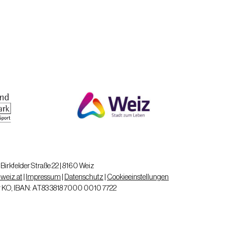
Birkfelder Straße 22 | 8160 Weiz
weiz.at
|
Impressum
|
Datenschutz
|
Cookieeinstellungen
er KO, IBAN: AT83 3818 7000 0010 7722