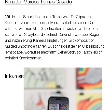
Künstler: Marcos Tomas Casado
Mit deinem Smartphone oder Tablet wirst Du Clips oder
Kurzfilme von maximal einer Minute selbst herstellen. Du
erfährst, wie man Mini-Geschichten entwickelt, ein Drehbuch
schreibt, ein Storyboard zeichnet. Du wirst etwas über Regie
und Inszenierung, Kameraeinstellungen, Bildkomposition,
Guided Shooting erfahren. Du schneidest deinen Clip selbst und
lernst dabei, worauf es ankommt. Deine Story soll ja schließlich
pointiert rüberkommen.
Info: marcos.tomas.casado@gmail.com