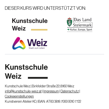
und seine Emotionen stehen.
DIESER KURS WIRD UNTERSTÜTZT VON:
Ich bin glücklich, denn ich habe herausgefunden, dass ich in der
Tat niemand
bin.
(Connor Oberst)
Durch die Auseinandersetzung mit der klassischen
Musiktradition in Österreich, entdeckte No-One seine
Leidenschaft für die Komposition. Zahlreiche Klavier und
Orchesterstücke sind bereits entstanden. In der Verschmelzung
mit seinem bildnerischen Werk entstehen Installationen die
emotional berühren und aus Gefühlen Emotionen werden
lassen. Wir alle sind Niemand.
Kontakt:
e-mail: marcos.tomas.casado@gmail.com
Kunstschule Weiz | Birkfelder Straße 22 | 8160 Weiz
info@kunstschule-weiz.at
|
Impressum
|
Datenschutz
|
Cookieeinstellungen
Kunstverein Atelier KO, IBAN: AT83 3818 7000 0010 7722