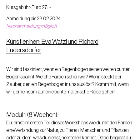
Kursgebühr: Euro 271,-
Anmeldung bis 23.02.2024
Nachanmeldung möglich
Künstler:inen: Eva Watzl und Richard
Ludersdorfer
Wir sind fasziniert, wenn ein Regenbogen seinen weiten bunten
Bogen spannt. Welche Farben sehen wir? Worin steckt der
Zauber, den ein Regenbogen in uns auslöst? Komm mit, wenn
wir gemeinsam auf eine bunte malerische Reise gehen!
Modul 1 (8 Wochen):
Du lernst im ersten Teil dieses Workshops wie du mit den Farben
eine Verbindung zur Natur, zu Tieren, Menschen und Pflanzen
oder zu dem, was du siehst, herstellen kannst. Dabei begibst du