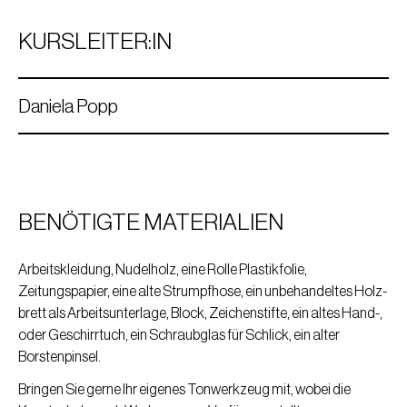
KURSLEITER:IN
Daniela Popp
BENÖTIGTE MATERIALIEN
Arbeitskleidung, Nudelholz, eine Rolle Plastikfolie,
Zeitungspapier, eine alte Strumpfhose, ein unbehandeltes Holz-
brett als Arbeitsunterlage, Block, Zeichenstifte, ein altes Hand-,
oder Geschirrtuch, ein Schraubglas für Schlick, ein alter
Daniela Popp
Borstenpinsel.
Jahrgang 1962, lebt und arbeitet im Burgenland
Bringen Sie gerne Ihr eigenes Tonwerkzeug mit, wobei die
Autodidaktin. Ihre Liebesbeziehung mit Ton begann im Jahr