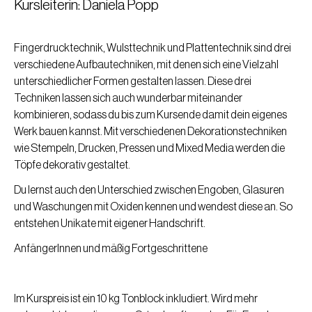
Kursleiterin: Daniela Popp
Fingerdrucktechnik, Wulsttechnik und Plattentechnik sind drei
verschiedene Aufbautechniken, mit denen sich eine Vielzahl
unterschiedlicher Formen gestalten lassen. Diese drei
Techniken lassen sich auch wunderbar miteinander
kombinieren, sodass du bis zum Kursende damit dein eigenes
Werk bauen kannst. Mit verschiedenen Dekorationstechniken
wie Stempeln, Drucken, Pressen und Mixed Media werden die
Töpfe dekorativ gestaltet.
Du lernst auch den Unterschied zwischen Engoben, Glasuren
und Waschungen mit Oxiden kennen und wendest diese an. So
entstehen Unikate mit eigener Handschrift.
AnfängerInnen und mäßig Fortgeschrittene
Im Kurspreis ist ein 10 kg Tonblock inkludiert. Wird mehr