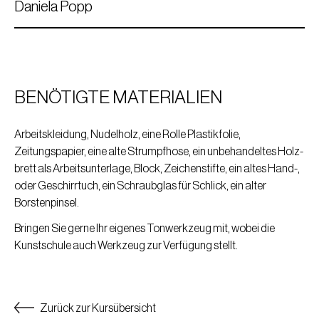
Daniela Popp
BENÖTIGTE MATERIALIEN
Arbeitskleidung, Nudelholz, eine Rolle Plastikfolie,
Zeitungspapier, eine alte Strumpfhose, ein unbehandeltes Holz-
brett als Arbeitsunterlage, Block, Zeichenstifte, ein altes Hand-,
oder Geschirrtuch, ein Schraubglas für Schlick, ein alter
Daniela Popp
Borstenpinsel.
Jahrgang 1962, lebt und arbeitet im Burgenland
Bringen Sie gerne Ihr eigenes Tonwerkzeug mit, wobei die
Autodidaktin. Ihre Liebesbeziehung mit Ton begann im Jahr
Kunstschule auch Werkzeug zur Verfügung stellt.
2010.
Weiterbildungen bei Otakar Sliva (at), Ed Knops (nl), Maria
Geszler (hu), Olga de Ruiter (nl).
Zurück zur Kursübersicht