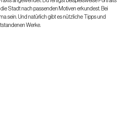
raxis angewendet. Du fertigst beispielsweise Portraits
 die Stadt nach passenden Motiven erkundest. Bei
a sein. Und natürlich gibt es nützliche Tipps und
ntstandenen Werke.