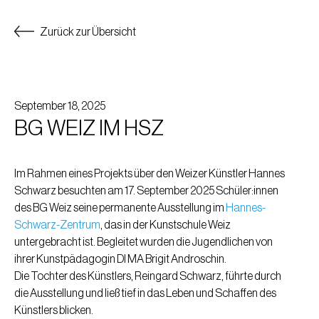
Zurück zur Übersicht
September 18, 2025
BG WEIZ IM HSZ
Im Rahmen eines Projekts über den Weizer Künstler Hannes
Schwarz besuchten am 17. September 2025 Schüler:innen
des BG Weiz seine permanente Ausstellung im
Hannes-
Schwarz-Zentrum
,
das in der Kunstschule Weiz
untergebracht ist. Begleitet wurden die Jugendlichen von
ihrer Kunstpädagogin DI MA Brigit Androschin.
Die Tochter des Künstlers, Reingard Schwarz, führte durch
die Ausstellung und ließ tief in das Leben und Schaffen des
Künstlers blicken.